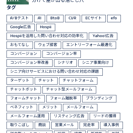
分けで差が出る落とし穴
タグ
A/Bテスト
AI
BtoB
CVR
ECサイト
efo
Google広告
Hospii
Hospiiを活用した問い合わせ対応の効率化
Yahoo!広告
おもてなし
ウェブ接客
エントリーフォーム最適化
コンバージョン
コンバージョン率
コンバージョン率改善
シナリオ
シニア事業向け
シニア向けサービスにおける問い合わせ対応の課題
ターゲット
チャット
チャットフォーム
チャットボット
チャット型メールフォーム
フォームチャット
フォーム離脱率
ブランディング
ベネフィット
メリット
メールフォーム
メールフォーム運用
リスティング広告
リードの獲得
取りこぼし
商談
営業メール
完走率
導入事例