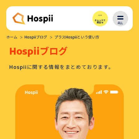
チャットで
ALL
問合せ
ホーム
Hospiiブログ
プラスHospiiという使い方
Hospiiとは
Hospiiブログ
シナリオ作成
Hospiiに関する情報をまとめております。
導入メリット
価格