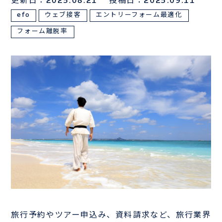
更新日：2025.08.21
投稿日：2025.09.11
efo
ウェブ接客
エントリーフォーム最適化
サンプルは
こちら
フォーム離脱率
お電話でのお問い合わせはこちら
03-3839-0888
TEL
旅行予約やツアー申込み、資料請求など、旅行業界