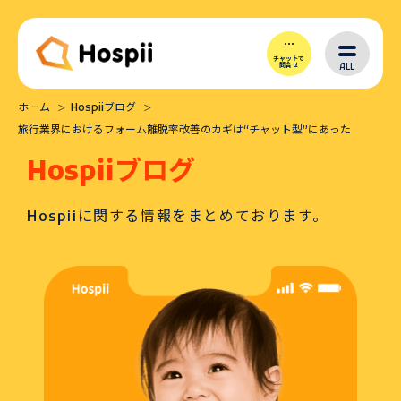
チャットで
ALL
問合せ
ホーム
Hospiiブログ
Hospiiとは
旅行業界におけるフォーム離脱率改善のカギは“チャット型”にあった
Hospiiブログ
シナリオ作成
Hospiiに関する情報をまとめております。
導入メリット
価格