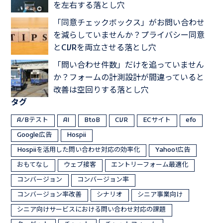
を左右する落とし穴
「同意チェックボックス」がお問い合わせ
を減らしていませんか？プライバシー同意
とCVRを両立させる落とし穴
「問い合わせ件数」だけを追っていません
か？フォームの計測設計が間違っていると
改善は空回りする落とし穴
タグ
A/Bテスト
AI
BtoB
CVR
ECサイト
efo
Google広告
Hospii
Hospiiを活用した問い合わせ対応の効率化
Yahoo!広告
おもてなし
ウェブ接客
エントリーフォーム最適化
コンバージョン
コンバージョン率
コンバージョン率改善
シナリオ
シニア事業向け
シニア向けサービスにおける問い合わせ対応の課題