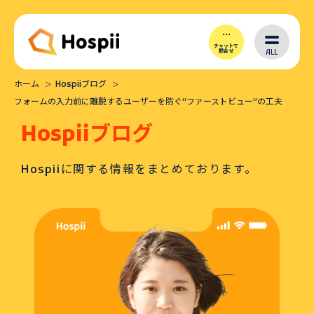
チャットで
ALL
問合せ
ホーム
Hospiiブログ
Hospiiとは
フォームの入力前に離脱するユーザーを防ぐ“ファーストビュー”の工夫
Hospiiブログ
シナリオ作成
Hospiiに関する情報をまとめております。
導入メリット
価格