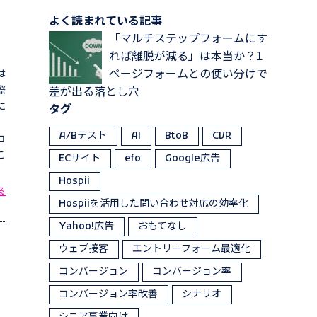
よく読まれている記事
「マルチステップフォームにす
れば離脱が減る」は本当か？1
ページフォームとの使い分けで
は
際
差が出る落とし穴
に
タグ
。
A/Bテスト
AI
BtoB
CVR
コ
こ
ECサイト
efo
Google広告
Hospii
る
Hospiiを活用した問い合わせ対応の効率化
Yahoo!広告
おもてなし
ウェブ接客
エントリーフォーム最適化
コンバージョン
コンバージョン率
コンバージョン率改善
シナリオ