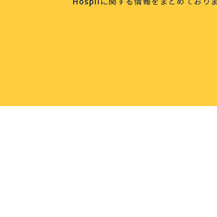
導入メリット
Hospiiに関する情報をまとめており
価格
よくある質問
Hospiiブログ