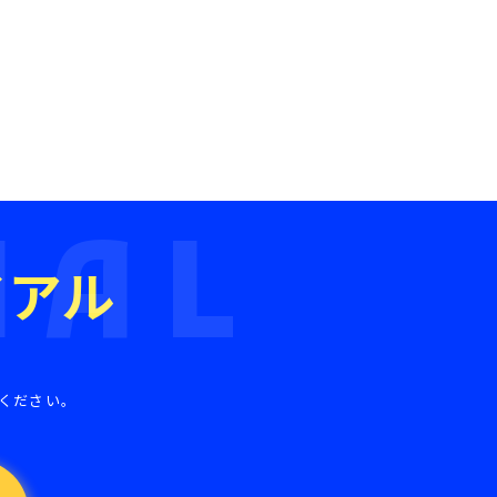
IAL
イアル
。
ください。