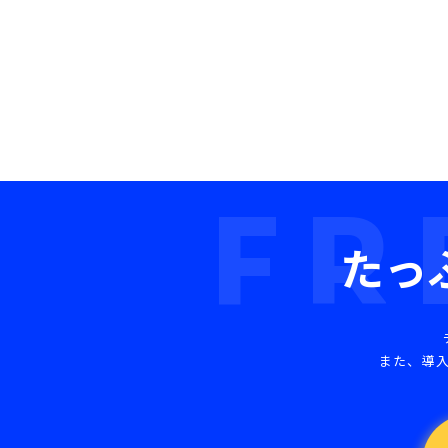
FR
たっ
また、導