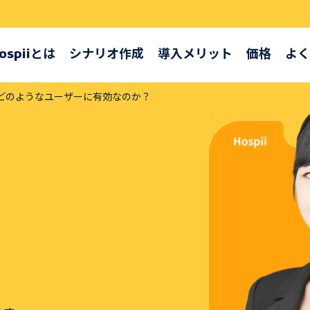
ospiiとは
シナリオ作成
導入メリット
価格
よく
どのようなユーザーに有効なのか？
お問
御社のシナリオサン
お気軽にお問
Hospiiを体験しな