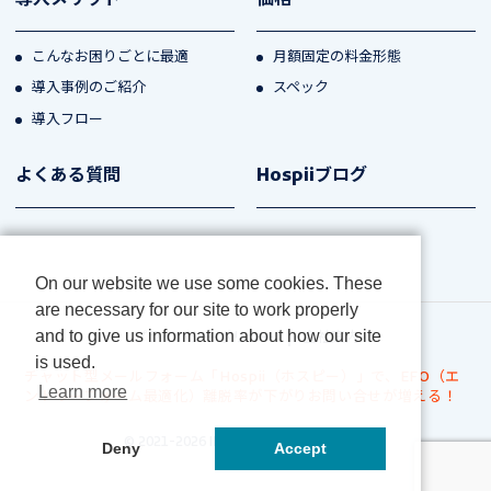
こんなお困りごとに最適
月額固定の料金形態
導入事例のご紹介
スペック
導入フロー
よくある質問
Hospiiブログ
On our website we use some cookies. These
are necessary for our site to work properly
and to give us information about how our site
プライバシーポリシー
会社案内
is used.
チャット型メールフォーム「Hospii（ホスピー）」で、EFO（エ
Learn more
ントリーフォーム最適化）離脱率が下がりお問い合せが増える！
© 2021-2026 IMC .All Rights Reserved
Deny
Accept