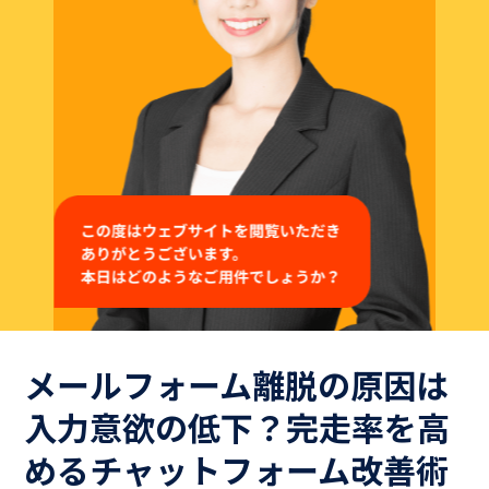
よくある質問
Hospiiブログ
お問い合わせ
御社のシナリオサンプルをご用意いたします。
お気軽にお問い合わせください！
メールフォーム離脱の原因は
Hospiiを体験しながら
入力意欲の低下？完走率を高
お問い合わせ
めるチャットフォーム改善術