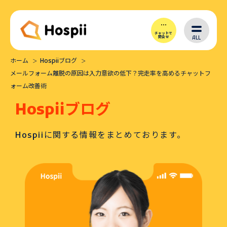
チャットで
ALL
問合せ
ホーム
Hospiiブログ
Hospiiとは
メールフォーム離脱の原因は入力意欲の低下？完走率を高めるチャットフ
ォーム改善術
シナリオ作成
Hospiiブログ
Hospiiに関する情報をまとめております。
導入メリット
価格