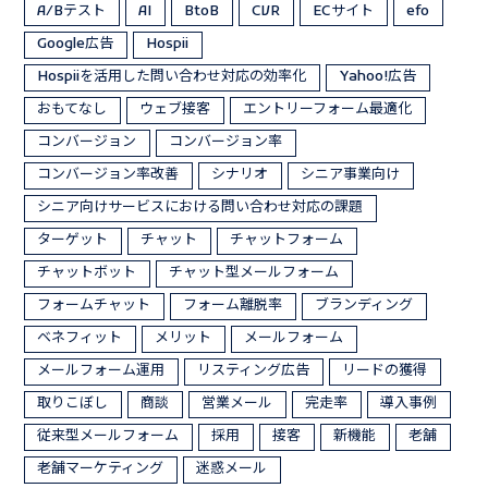
A/Bテスト
AI
BtoB
CVR
ECサイト
efo
Google広告
Hospii
Hospiiを活用した問い合わせ対応の効率化
Yahoo!広告
おもてなし
ウェブ接客
エントリーフォーム最適化
コンバージョン
コンバージョン率
コンバージョン率改善
シナリオ
シニア事業向け
シニア向けサービスにおける問い合わせ対応の課題
ターゲット
チャット
チャットフォーム
チャットボット
チャット型メールフォーム
フォームチャット
フォーム離脱率
ブランディング
ベネフィット
メリット
メールフォーム
メールフォーム運用
リスティング広告
リードの獲得
取りこぼし
商談
営業メール
完走率
導入事例
従来型メールフォーム
採用
接客
新機能
老舗
老舗マーケティング
迷惑メール