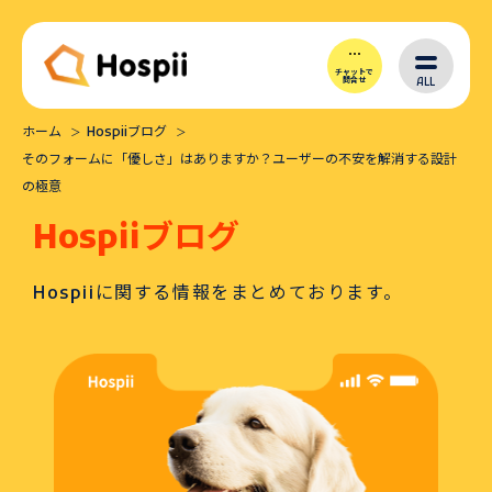
チャットで
ALL
問合せ
ホーム
Hospiiブログ
Hospiiとは
そのフォームに「優しさ」はありますか？ユーザーの不安を解消する設計
の極意
シナリオ作成
Hospiiブログ
Hospiiに関する情報をまとめております。
導入メリット
価格