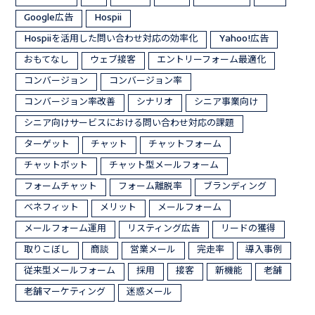
Google広告
Hospii
Hospiiを活用した問い合わせ対応の効率化
Yahoo!広告
おもてなし
ウェブ接客
エントリーフォーム最適化
コンバージョン
コンバージョン率
コンバージョン率改善
シナリオ
シニア事業向け
シニア向けサービスにおける問い合わせ対応の課題
ターゲット
チャット
チャットフォーム
チャットボット
チャット型メールフォーム
フォームチャット
フォーム離脱率
ブランディング
ベネフィット
メリット
メールフォーム
メールフォーム運用
リスティング広告
リードの獲得
取りこぼし
商談
営業メール
完走率
導入事例
従来型メールフォーム
採用
接客
新機能
老舗
老舗マーケティング
迷惑メール