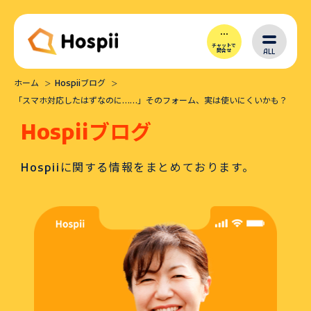
チャットで
ALL
問合せ
ホーム
Hospiiブログ
Hospiiとは
「スマホ対応したはずなのに……」そのフォーム、実は使いにくいかも？
Hospiiブログ
シナリオ作成
Hospiiに関する情報をまとめております。
導入メリット
価格